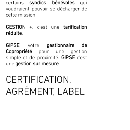
certains
syndics bénévoles
qui
voudraient pouvoir se décharger de
cette mission.
GESTION +
, c'est une
tarification
réduite
.
GIPSE
, votre
gestionnaire de
Copropriété
pour une gestion
simple et de proximité.
GIPSE
c'est
une
gestion sur mesure
.
CERTIFICATION,
AGRÉMENT, LABEL
Carte Transaction/Gestion/Syndic n°
CPI
8801 2016 000 005 040
délivrée
par la CCI des Vosges
Adhérent FNAIM 505751
Garantie financière GALIAN SMABTP