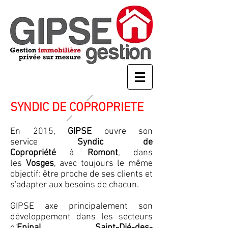
SYNDIC DE COPROPRIETE
En 2015,
GIPSE
ouvre son
service
Syndic de
Copropriété
à
Romont
, dans
les
Vosges
, avec toujours le même
objectif: être proche de ses clients et
s'adapter aux besoins de chacun.
GIPSE axe principalement son
développement dans les secteurs
d'
Epinal
,
Saint-Dié-des-